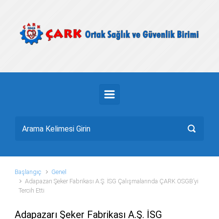
Skip to main content
Başlangıç
Genel
Adapazarı Şeker Fabrikası A.Ş. İSG Çalışmalarında ÇARK OSGB’yi
Tercih Etti
Adapazarı Şeker Fabrikası A.Ş. İSG