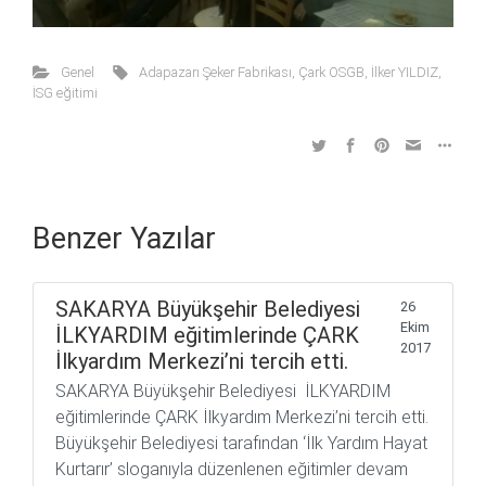
Genel
Adapazarı Şeker Fabrikası
,
Çark OSGB
,
İlker YILDIZ
,
İSG eğitimi
Benzer Yazılar
SAKARYA Büyükşehir Belediyesi
26
Ekim
İLKYARDIM eğitimlerinde ÇARK
2017
İlkyardım Merkezi’ni tercih etti.
SAKARYA Büyükşehir Belediyesi İLKYARDIM
eğitimlerinde ÇARK İlkyardım Merkezi’ni tercih etti.
Büyükşehir Belediyesi tarafından ‘İlk Yardım Hayat
Kurtarır’ sloganıyla düzenlenen eğitimler devam