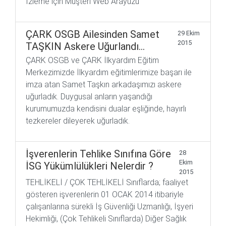
İzleme için Müşteri Web Arayüzü
ÇARK OSGB Ailesinden Samet
29 Ekim
2015
TAŞKIN Askere Uğurlandı…
ÇARK OSGB ve ÇARK İlkyardım Eğitim
Merkezimizde İlkyardım eğitimlerimize başarı ile
imza atan Samet Taşkın arkadaşımızı askere
uğurladık. Duygusal anların yaşandığı
kurumumuzda kendisini dualar eşliğinde, hayırlı
tezkereler dileyerek uğurladık.
İşverenlerin Tehlike Sınıfına Göre
28
Ekim
İSG Yükümlülükleri Nelerdir ?
2015
TEHLİKELİ / ÇOK TEHLİKELİ Sınıflarda; faaliyet
gösteren işverenlerin 01 OCAK 2014 itibariyle
çalışanlarına sürekli İş Güvenliği Uzmanlığı, İşyeri
Hekimliği, (Çok Tehlikeli Sınıflarda) Diğer Sağlık