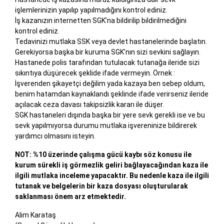
işlemlerinizin yapılıp yapılmadığını kontrol ediniz.
İş kazanızın internetten SGK’na bildirilip bildirilmediğini
kontrol ediniz.
Tedavinizi mutlaka SSK veya devlet hastanelerinde başlatın.
Gerekiyorsa başka bir kuruma SGK’nın sizi sevkini sağlayın.
Hastanede polis tarafından tutulacak tutanağa ileride sizi
sıkıntıya düşürecek şeklide ifade vermeyin. Örnek :
İşverenden şikayetçi değilim yada kazaya ben sebep oldum,
benim hatamdan kaynaklandı şeklinde ifade verirseniz ileride
açılacak ceza davası takipsizlik kararı ile düşer.
SGK hastaneleri dışında başka bir yere sevk gerekli ise ve bu
sevk yapılmıyorsa durumu mutlaka işvereninize bildirerek
yardımcı olmasını isteyin.
NOT: %10 üzerinde çalışma gücü kaybı söz konusu ile
kurum sürekli iş görmezlik geliri bağlayacağından kaza ile
ilgili mutlaka inceleme yapacaktır. Bu nedenle kaza ile ilgili
tutanak ve belgelerin bir kaza dosyası oluşturularak
saklanması önem arz etmektedir.
Alim Karataş