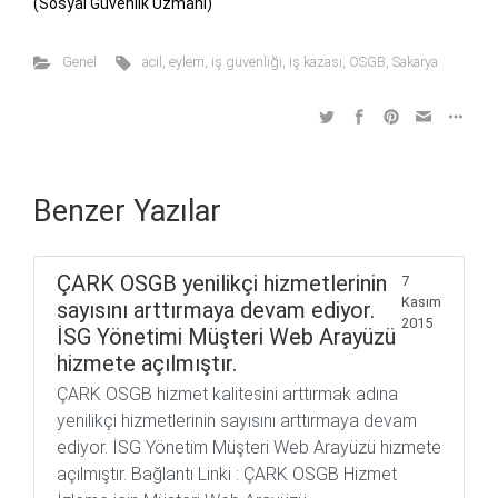
(Sosyal Güvenlik Uzmanı)
Genel
acil
,
eylem
,
iş güvenliği
,
iş kazası
,
OSGB
,
Sakarya
Benzer Yazılar
ÇARK OSGB yenilikçi hizmetlerinin
7
Kasım
sayısını arttırmaya devam ediyor.
2015
İSG Yönetimi Müşteri Web Arayüzü
hizmete açılmıştır.
ÇARK OSGB hizmet kalitesini arttırmak adına
yenilikçi hizmetlerinin sayısını arttırmaya devam
ediyor. İSG Yönetim Müşteri Web Arayüzü hizmete
açılmıştır. Bağlantı Linki : ÇARK OSGB Hizmet