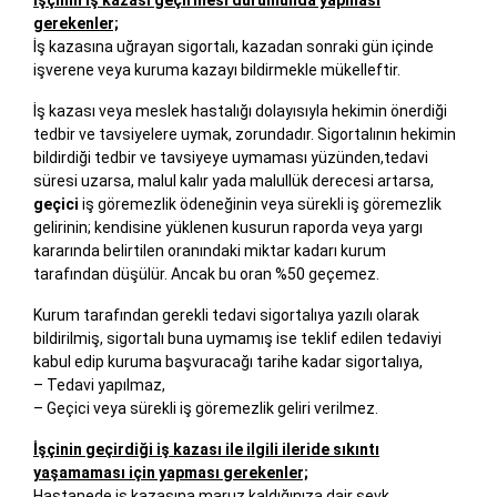
İşçinin iş kazası geçirmesi durumunda yapması
gerekenler;
İş kazasına uğrayan sigortalı, kazadan sonraki gün içinde
işverene veya kuruma kazayı bildirmekle mükelleftir.
İş kazası veya meslek hastalığı dolayısıyla hekimin önerdiği
tedbir ve tavsiyelere uymak, zorundadır. Sigortalının hekimin
bildirdiği tedbir ve tavsiyeye uymaması yüzünden,tedavi
süresi uzarsa, malul kalır yada malullük derecesi artarsa,
geçici
iş göremezlik ödeneğinin veya sürekli iş göremezlik
gelirinin; kendisine yüklenen kusurun raporda veya yargı
kararında belirtilen oranındaki miktar kadarı kurum
tarafından düşülür. Ancak bu oran %50 geçemez.
Kurum tarafından gerekli tedavi sigortalıya yazılı olarak
bildirilmiş, sigortalı buna uymamış ise teklif edilen tedaviyi
kabul edip kuruma başvuracağı tarihe kadar sigortalıya,
– Tedavi yapılmaz,
– Geçici veya sürekli iş göremezlik geliri verilmez.
İşçinin geçirdiği iş kazası ile ilgili ileride sıkıntı
yaşamaması için yapması gerekenler;
Hastanede iş kazasına maruz kaldığınıza dair sevk