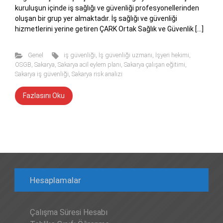
kuruluşun içinde iş sağlığı ve güvenliği profesyonellerinden
oluşan bir grup yer almaktadır. İş sağlığı ve güvenliği
hizmetlerini yerine getiren ÇARK Ortak Sağlık ve Güvenlik […]
Genel
iş güvenliği
,
İş güvenliği uzmanı
,
İşyeri hekimi
,
OSGB
,
Sakarya
,
Sakarya acil eylem planı
,
Sakarya çalışan eğitimi
,
Sakarya iş güvenliği
,
Sakarya risk analizi
Fazlasını Oku
Hesaplamalar
Çalışma Süresi Hesabı