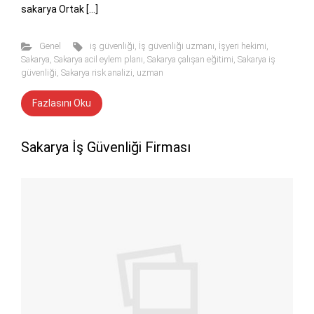
sakarya Ortak […]
Genel
iş güvenliği
,
İş güvenliği uzmanı
,
İşyeri hekimi
,
Sakarya
,
Sakarya acil eylem planı
,
Sakarya çalışan eğitimi
,
Sakarya iş
güvenliği
,
Sakarya risk analizi
,
uzman
Fazlasını Oku
Sakarya İş Güvenliği Firması