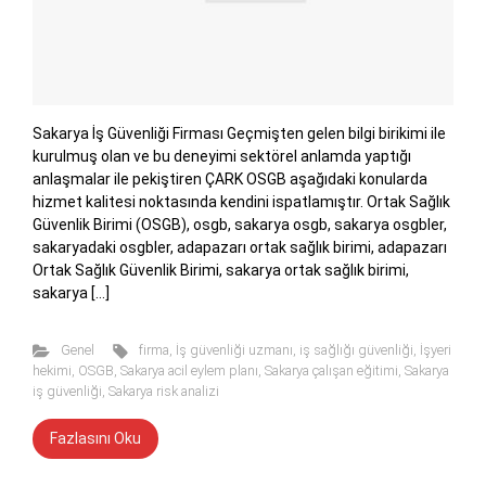
Sakarya İş Güvenliği Firması Geçmişten gelen bilgi birikimi ile
kurulmuş olan ve bu deneyimi sektörel anlamda yaptığı
anlaşmalar ile pekiştiren ÇARK OSGB aşağıdaki konularda
hizmet kalitesi noktasında kendini ispatlamıştır. Ortak Sağlık
Güvenlik Birimi (OSGB), osgb, sakarya osgb, sakarya osgbler,
sakaryadaki osgbler, adapazarı ortak sağlık birimi, adapazarı
Ortak Sağlık Güvenlik Birimi, sakarya ortak sağlık birimi,
sakarya […]
Genel
firma
,
İş güvenliği uzmanı
,
iş sağlığı güvenliği
,
İşyeri
hekimi
,
OSGB
,
Sakarya acil eylem planı
,
Sakarya çalışan eğitimi
,
Sakarya
iş güvenliği
,
Sakarya risk analizi
Fazlasını Oku